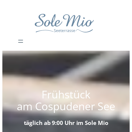
Zum
Inhalt
springen
Frühstück
am Cospudener See
täglich ab 9:00 Uhr im Sole Mio